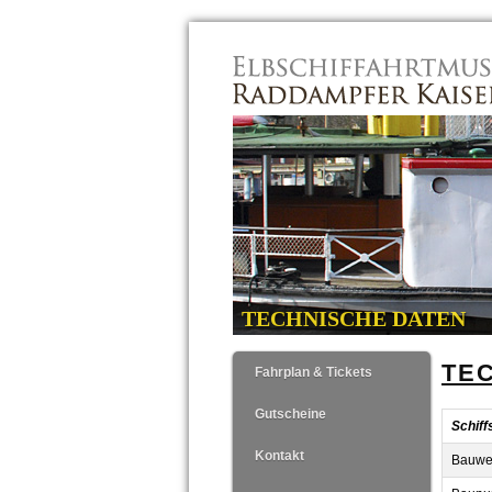
Navigation
überspringen
TECHNISCHE DATEN
Navigation
TE
Fahrplan & Tickets
überspringen
Gutscheine
Schiff
Kontakt
Bauwer