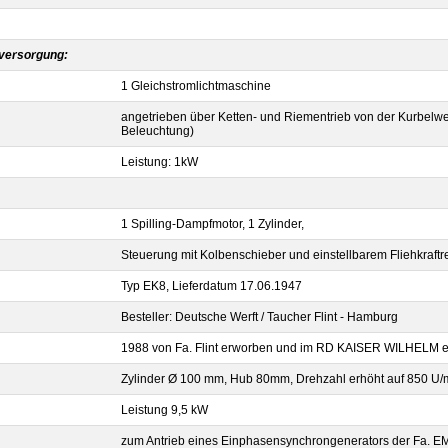
versorgung:
1 Gleichstromlichtmaschine
angetrieben über Ketten- und Riementrieb von der Kurbelwe
Beleuchtung)
Leistung: 1kW
1 Spilling-Dampfmotor, 1 Zylinder,
Steuerung mit Kolbenschieber und einstellbarem Fliehkraftre
Typ EK8, Lieferdatum 17.06.1947
Besteller: Deutsche Werft / Taucher Flint - Hamburg
1988 von Fa. Flint erworben und im RD KAISER WILHELM 
Zylinder Ø 100 mm, Hub 80mm, Drehzahl erhöht auf 850 U/
Leistung 9,5 kW
zum Antrieb eines Einphasensynchrongenerators der Fa. E