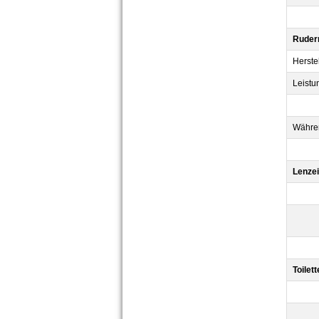
Ruder
Herstel
Leistu
Währen
Lenzei
Toilet