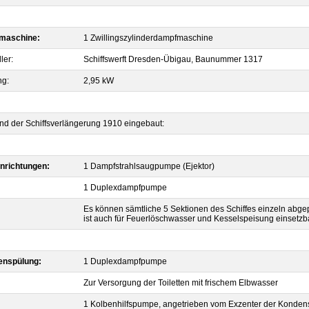
maschine:
1 Zwillingszylinderdampfmaschine
ler:
Schiffswerft Dresden-Übigau, Baunummer 1317
ng:
2,95 kW
d der Schiffsverlängerung 1910 eingebaut:
nrichtungen:
1 Dampfstrahlsaugpumpe (Ejektor)
1 Duplexdampfpumpe
Es können sämtliche 5 Sektionen des Schiffes einzeln ab
ist auch für Feuerlöschwasser und Kesselspeisung einsetzba
tenspülung:
1 Duplexdampfpumpe
Zur Versorgung der Toiletten mit frischem Elbwasser
1 Kolbenhilfspumpe, angetrieben vom Exzenter der Konden