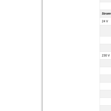
Strom
24 V
230 V