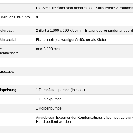
Die Schaufelräder sind direkt mit der Kurbelwelle verbunde
 der Schaufeln pro
9
elgröße:
2 Blatt a 1.600 x 290 x 50 mm, Blätter übereinander angeor
elmaterial:
Fichtenholz, da weniger Astlöcher als Kiefer
er
max 3.100 mm
rchmesser:
maschinen
lspeisung:
1 Dampfstrahlpumpe (Injektor)
1 Duplexpumpe
1 Kolbenpumpe
Antrieb vom Exzenter der Kondensatnassluftpumpe, Leistung
Hand bedient werden.