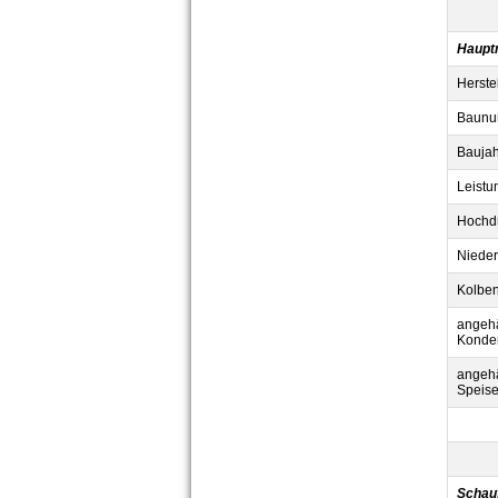
Haupt
Herstel
Baunu
Baujah
Leistu
Hochdr
Nieder
Kolbe
angeh
Konde
angeh
Speis
Schau