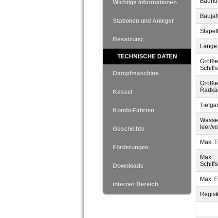
Baunu
Wichtige Informationen
Baujah
Stationen und Anleger
Stapell
Besatzung
Länge 
TECHNISCHE DATEN
Größte
Schiff
Dampfmaschine
Größte
Radkä
Kessel
Tiefga
Kombi-Fahrten
Wasse
leer/vol
Geschichte
Max. T
Förderungen
Max.
Schiff
Downloads
Max. F
interner Bereich
Regist