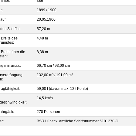
mmer:
386
r:
1899 / 1900
auf:
20.05.1900
des Schiffes:
57,20 m
 Breite des
4,48 m
srumpfes:
 Breite über die
8,38 m
sten:
ng min./max.:
66,70 cm / 93,00 cm
rverdrängung
132,00 m³ / 191,00 m³
l:
ragfähigkeit:
59,00 t (davon max. 12 t Kohle)
14,5 km/h
sgeschwindigkeit:
ahrgäste:
270 Personen
er:
BSR Lübeck, amtliche Schiffsnummer 5101270-D