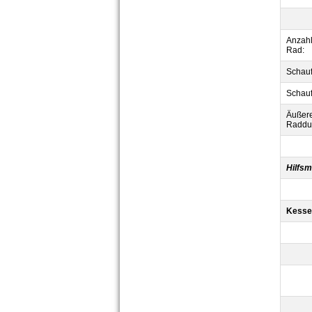
Anzahl
Rad:
Schauf
Schauf
Äußer
Raddu
Hilfs
Kesse