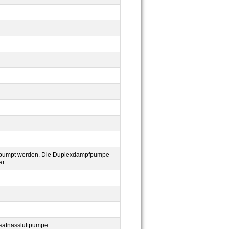
gepumpt werden. Die Duplexdampfpumpe
r.
satnassluftpumpe