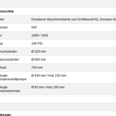
maschine
ler:
Dresdener Maschinenfabrik und Schiffswerft AG, Dresden-N
mmer:
565
r:
1899 / 1900
ng:
168 PSi
uckzylinder:
Ø 320 mm
druckzylinder:
Ø 600 mm
nhub:
700 mm
ängte
Ø 440 mm / Hub 150 mm
nsatnassluftpumpe:
ängte
Ø 85 mm / Hub 180 mm
ewasserpumpe:
felräder