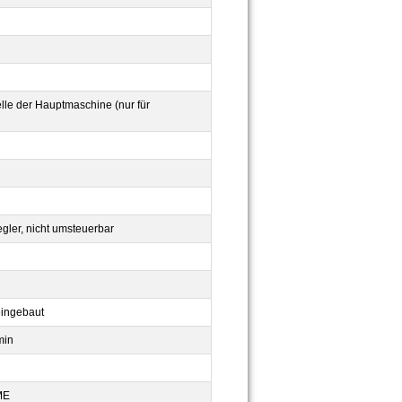
lle der Hauptmaschine (nur für
gler, nicht umsteuerbar
eingebaut
min
ME